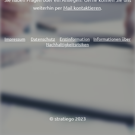
weiterhin per
Mail kontaktieren
.
Impressum
Datenschutz
Erstinformation
Informationen über
Nachhaltigkeitsrisiken
© stratiego 2023