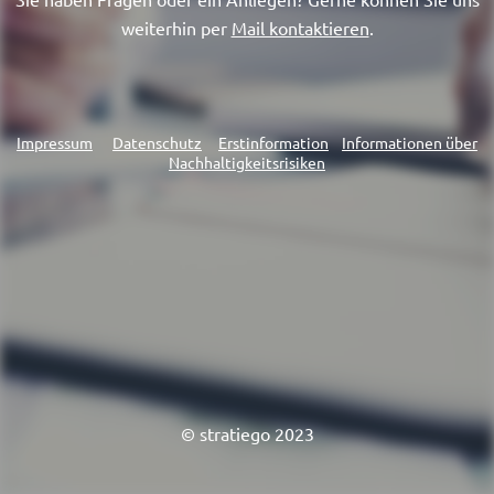
weiterhin per
Mail kontaktieren
.
Impressum
Datenschutz
Erstinformation
Informationen über
Nachhaltigkeitsrisiken
© stratiego 2023