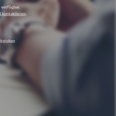
 verfügbar.
l kontaktieren
.
tsrisiken