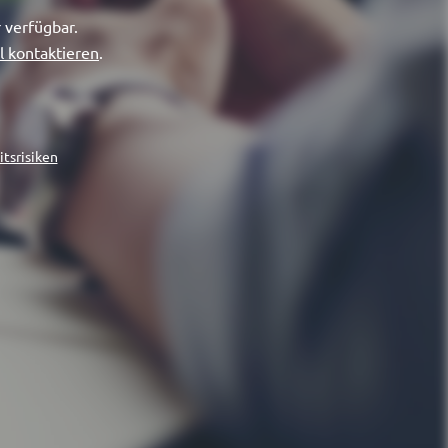
 verfügbar.
l kontaktieren
.
tsrisiken